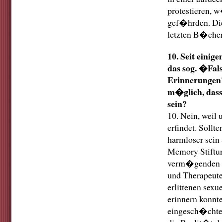
protestieren, 
gef�hrden. Die
letzten B�cher
10. Seit einig
das sog. �Fal
Erinnerungen"
m�glich, dass
sein?
10. Nein, weil 
erfindet. Soll
harmloser sein 
Memory Stiftun
verm�genden El
und Therapeuten
erlittenen sexu
erinnern konnte
eingesch�chter