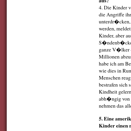
aus?
4. Die Kinder 
die Angriffe ih
unterdr�cken, 
werden, meldet 
Kinder, aber a
S�ndenb�cke b
ganze V�lker d
Millionen abz
habe ich am Bei
wie dies in Rum
Menschen reagi
bestrafen sich 
Kindheit gelern
abh�ngig von 
nehmen das alle
5. Eine ameri
Kinder einen n