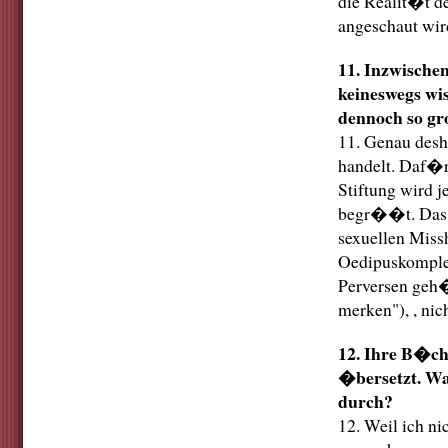
die Realit�t d
angeschaut wir
11. Inzwischen
keineswegs wi
dennoch so g
11. Genau desh
handelt. Daf�
Stiftung wird 
begr��t. Das e
sexuellen Miss
Oedipuskomplex
Perversen geh�
merken"), , ni
12. Ihre B�ch
�bersetzt. Wa
durch?
12. Weil ich ni