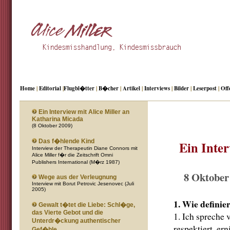
Home
|
Editorial
|
Flugbl�tter
|
B�cher
|
Artikel
|
Interviews
|
Bilder
|
Leserpost
|
Off
Ein Interview mit Alice Miller an
Katharina Micada
(8 Oktober 2009)
Das f�hlende Kind
Ein Inter
Interview der Therapeutin Diane Connors mit
Alice Miller f�r die Zeitschrift Omni
Publishers International (M�rz 1987)
8 Oktober
Wege aus der Verleugnung
Interview mit Borut Petrovic Jesenovec (Juli
2005)
1. Wie defini
Gewalt t�tet die Liebe: Schl�ge,
das Vierte Gebot und die
1. Ich spreche
Unterdr�ckung authentischer
respektiert, er
Gef�hle