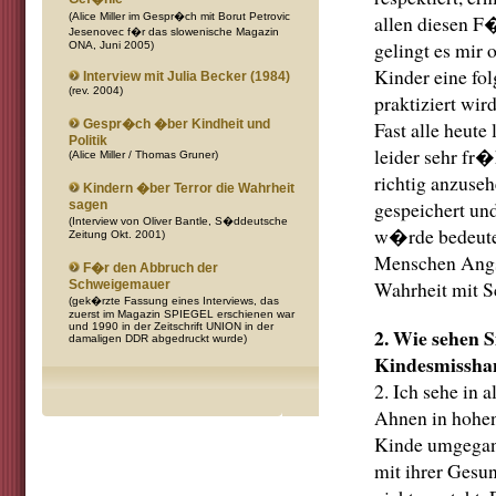
(Alice Miller im Gespr�ch mit Borut Petrovic
allen diesen F
Jesenovec f�r das slowenische Magazin
gelingt es mir 
ONA, Juni 2005)
Kinder eine fol
Interview mit Julia Becker (1984)
(rev. 2004)
praktiziert wi
Gespr�ch �ber Kindheit und
Fast alle heut
Politik
leider sehr fr�
(Alice Miller / Thomas Gruner)
richtig anzuseh
Kindern �ber Terror die Wahrheit
gespeichert und
sagen
(Interview von Oliver Bantle, S�ddeutsche
w�rde bedeuten
Zeitung Okt. 2001)
Menschen Angst
F�r den Abbruch der
Wahrheit mit S
Schweigemauer
(gek�rzte Fassung eines Interviews, das
zuerst im Magazin SPIEGEL erschienen war
und 1990 in der Zeitschrift UNION in der
2. Wie sehen S
damaligen DDR abgedruckt wurde)
Kindesmissha
2. Ich sehe in 
Ahnen in hohen
Kinde umgegang
mit ihrer Gesu