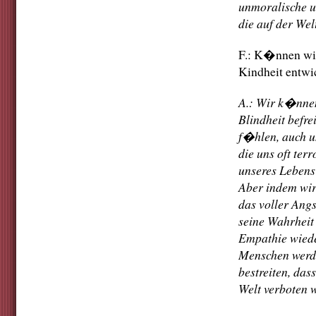
unmoralische u
die auf der Wel
F.: K�nnen wir 
Kindheit entwi
A.: Wir k�nnen
Blindheit befr
f�hlen, auch u
die uns oft ter
unseres Lebens
Aber indem wir
das voller Ang
seine Wahrheit 
Empathie wiede
Menschen werde
bestreiten, das
Welt verboten w