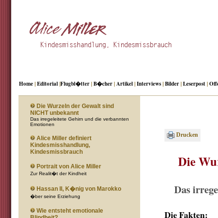
Home
|
Editorial
|
Flugbl�tter
|
B�cher
|
Artikel
|
Interviews
|
Bilder
|
Leserpost
|
Off
Die Wurzeln der Gewalt sind
NICHT unbekannt
Das irregeleitete Gehirn und die verbannten
Emotionen
Drucken
Alice Miller definiert
Kindesmisshandlung,
Kindesmissbrauch
Die Wu
Portrait von Alice Miller
Zur Realit�t der Kindheit
Das irreg
Hassan II, K�nig von Marokko
�ber seine Erziehung
Wie entsteht emotionale
Die Fakten:
Blindheit?