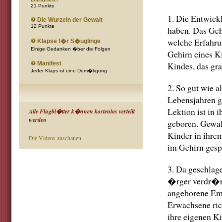
21 Punkte
1. Die Entwick
Die Wurzeln der Gewalt
12 Punkte
haben. Das Gehi
welche Erfahru
Klapse f�r S�uglinge
Einige Gedanken �ber die Folgen
Gehirn eines Ki
Manifest
Kindes, das gr
Jeder Klaps ist eine Dem�tigung
2. So gut wie a
Lebensjahren g
Lektion ist in
Alle Flugbl�tter k�nnen kostenlos verteilt
werden
geboren. Gewalt
Kinder in ihre
Die Videos anschauen
im Gehirn gespe
3. Da geschlag
�rger verdr�ng
angeborene Emp
Erwachsene ri
ihre eigenen K